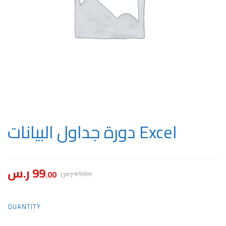
دورة جداول البيانات Excel
ر.س
99
.00
ر.س
450
.00
دورة
QUANTITY
جداول