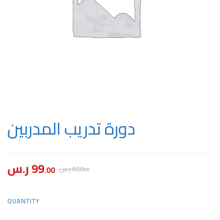
دورة تدريب المدربين
ر.س
99
.00
ر.س
600
.00
دورة
QUANTITY
تدريب