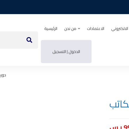
الالكتروني
الاعتمادات
من نحن
الرئيسية
الدخول | التسجيل
دورة
كاتب
ر.س
9