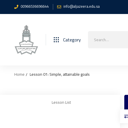
00966536696644
info@aljazeera.edu.sa
Search
Category
for:
Home
Lesson 01: Simple, attainable goals
Lesson List