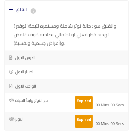
القلق
والقلق هو : حالة توتر شاملة ومستمره نتيجة( توقع )
تهديد خطر فعلي او احتمالي يصاحبه خوف غامض
و(أعراض جسمية ونفسية).
الدرس الاول
اختبار الاول
الواجب الاول
دع التوتر وابدأ الحياة
Expired
00
Mins
00
Secs
التوتر
Expired
00
Mins
00
Secs