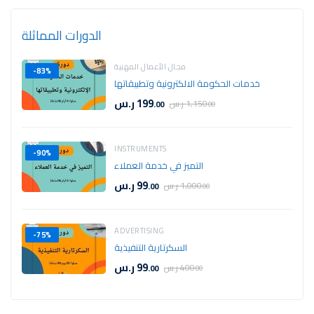
الدورات المماثلة
مجال الأعمال المهنية
-83%
خدمات الحكومة الالكترونية وتطبيقاتها
199
ر.س
1,150
ر.س
.00
.00
INSTRUMENTS
-90%
التميز في خدمة العملاء
99
ر.س
1,000
ر.س
.00
.00
ADVERTISING
-75%
السكرتارية التنفيذية
99
ر.س
400
ر.س
.00
.00