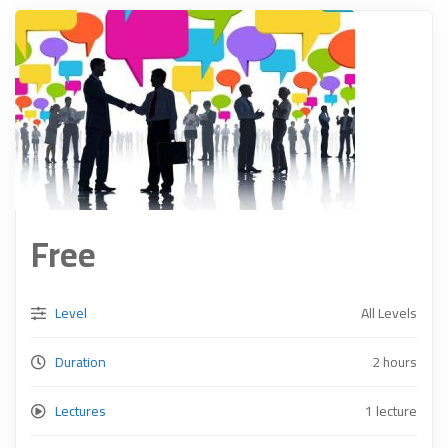
Free
Level
All Levels
Duration
2 hours
Lectures
1 lecture