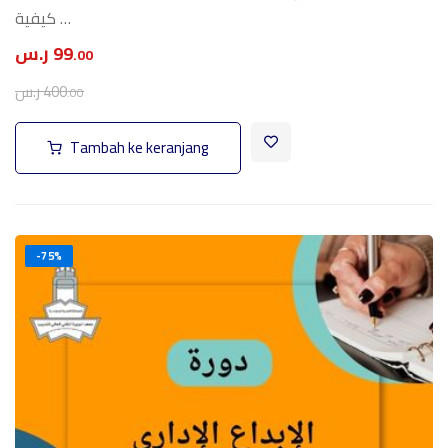
كيفية …
99
ر.س
.00
400
ر.س
.00
Tambah ke keranjang
-75%